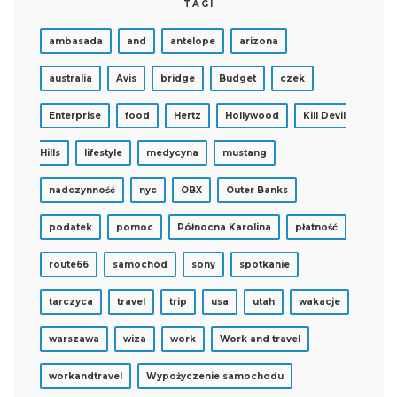
TAGI
ambasada
and
antelope
arizona
australia
Avis
bridge
Budget
czek
Enterprise
food
Hertz
Hollywood
Kill Devil
Hills
lifestyle
medycyna
mustang
nadczynność
nyc
OBX
Outer Banks
podatek
pomoc
Północna Karolina
płatność
route66
samochód
sony
spotkanie
tarczyca
travel
trip
usa
utah
wakacje
warszawa
wiza
work
Work and travel
workandtravel
Wypożyczenie samochodu